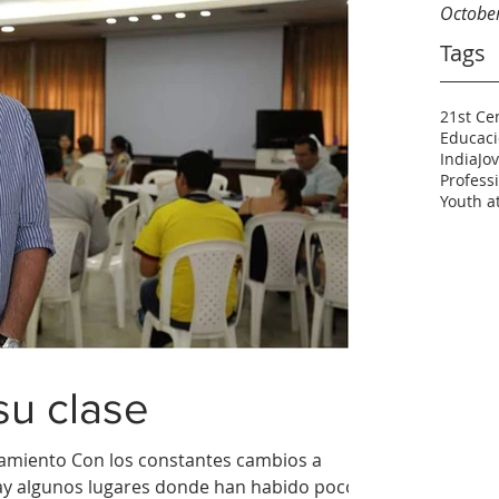
Octobe
Tags
21st Ce
Educaci
India
Jo
Profess
Youth at
su clase
ramiento Con los constantes cambios a
hay algunos lugares donde han habido poco