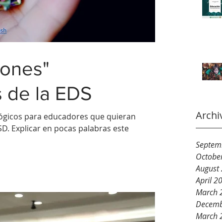
iones"
 de la EDS
Archi
gógicos para educadores que quieran
D. Explicar en pocas palabras este
Septem
Octobe
August
April 2
March 
Decemb
March 