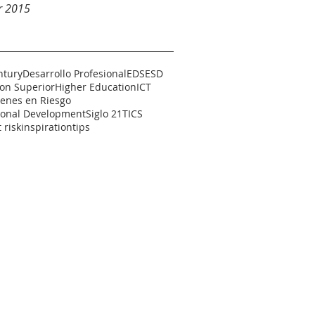
r 2015
ntury
Desarrollo Profesional
EDS
ESD
on Superior
Higher Education
ICT
venes en Riesgo
ional Development
Siglo 21
TICS
 risk
inspiration
tips