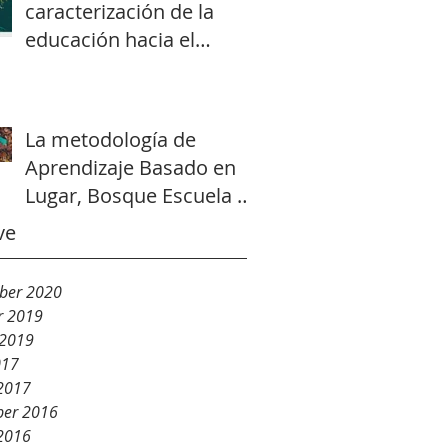
caracterización de la
educación hacia el
desarrollo sostenible
(Libro - Educació
La metodología de
Aprendizaje Basado en
Lugar, Bosque Escuela y
su relacion a la
ve
Educación Ambiental
ber 2020
r 2019
 2019
017
2017
er 2016
2016