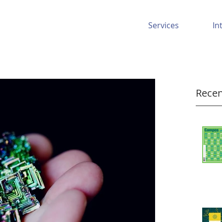
Services
In
Recen